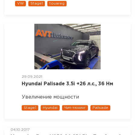
VW
Stage1
touareg
29.09.2021
Hyundai Palisade 3.5i +26 л.с., 36 Нм
Увеличение мощности
Stage1
Hyundai
Чип-тюнинг
Palisade
04.10.2017