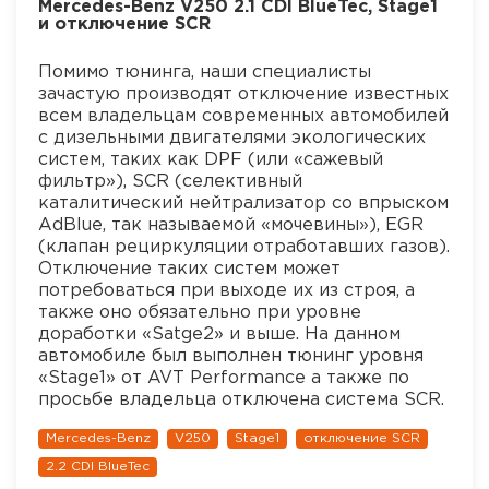
Mercedes-Benz V250 2.1 CDI BlueTec, Stage1
и отключение SCR
Помимо тюнинга, наши специалисты
зачастую производят отключение известных
всем владельцам современных автомобилей
с дизельными двигателями экологических
систем, таких как DPF (или «сажевый
фильтр»), SCR (селективный
каталитический нейтрализатор со впрыском
AdBlue, так называемой «мочевины»), EGR
(клапан рециркуляции отработавших газов).
Отключение таких систем может
потребоваться при выходе их из строя, а
также оно обязательно при уровне
доработки «Satge2» и выше. На данном
автомобиле был выполнен тюнинг уровня
«Stage1» от AVT Performance a также по
просьбе владельца отключена система SCR.
Mercedes-Benz
V250
Stage1
отключение SCR
2.2 CDI BlueTec