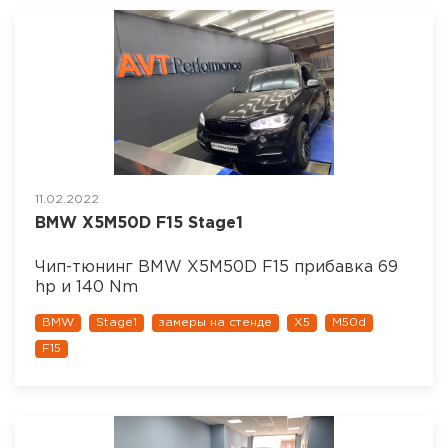
11.02.2022
BMW X5M50D F15 Stage1
Чип-тюнинг BMW X5M50D F15 прибавка 69
hp и 140 Nm
BMW
Stage1
замеры на стенде
X5
M50d
F15