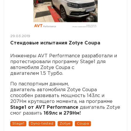
29.03.2019
Стендовые испытания Zotye Coupa
Инженеры AVT Performance разработали и
протестировали программу Stage1 для
автомобиля Zotye Coupa с
двигателем 1.5 Турбо.
По паспортным данным,
двигатель автомобиля Zotye Coupa
способен развивать мощность 143лс и
207Нм крутящего момента, на программе
Stage1 от AVT Performance
двигатель Zotye
смог развить
169лс и 279Нм!
Stage1
Dyno-tested
Zotye
Coupa