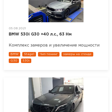
05.08.2021
BMW 530i G30 +40 л.с., 63 Нм
Комплекс замеров и увеличение мощности
BMW
Stage1
Чип-тюнинг
замеры на стенде
G30
530i