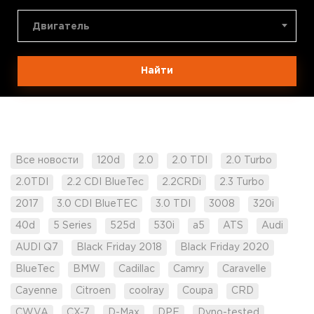
Двигатель
Найти
Все новости
120d
2.0
2.0 TDI
2.0 Turbo
2.0TDI
2.2 CDI BlueTec
2.2CRDi
2.3 Turbo
2017
3.0 CDI BlueTEC
3.0 TDI
3008
320i
40d
5 Series
525d
530i
a5
ATS
Audi
AUDI Q7
Black Friday 2018
Black Friday 2020
BlueTec
BMW
Cadillac
Camry
Caravelle
Cayenne
Citroen
coolray
Coupa
CRD
CWVA
CX-7
D-Max
DPF
Dyno-tested