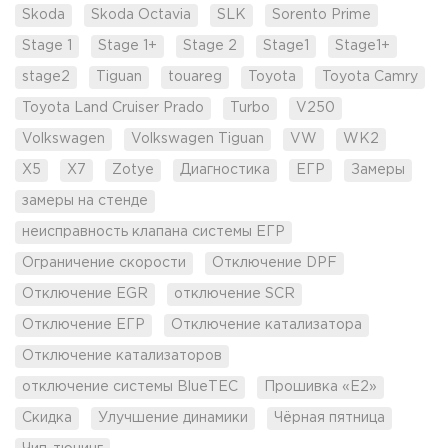
Skoda
Skoda Octavia
SLK
Sorento Prime
Stage 1
Stage 1+
Stage 2
Stage1
Stage1+
stage2
Tiguan
touareg
Toyota
Toyota Camry
Toyota Land Cruiser Prado
Turbo
V250
Volkswagen
Volkswagen Tiguan
VW
WK2
X5
X7
Zotye
Диагностика
ЕГР
Замеры
замеры на стенде
неисправность клапана системы ЕГР
Ограничение скорости
Отключение DPF
Отключение EGR
отключение SCR
Отключение ЕГР
Отключение катализатора
Отключение катализаторов
отключение системы BlueTEC
Прошивка «Е2»
Скидка
Улучшение динамики
Чёрная пятница