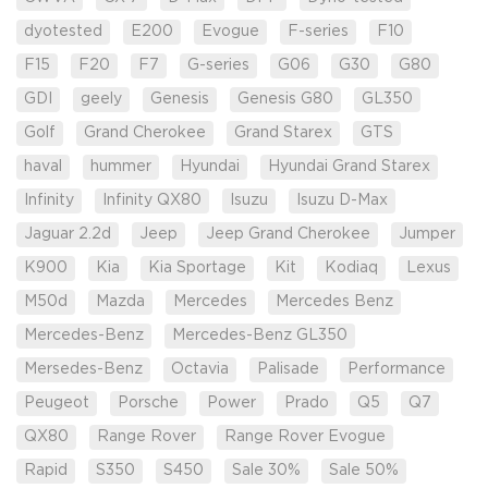
dyotested
E200
Evogue
F-series
F10
F15
F20
F7
G-series
G06
G30
G80
GDI
geely
Genesis
Genesis G80
GL350
Golf
Grand Cherokee
Grand Starex
GTS
haval
hummer
Hyundai
Hyundai Grand Starex
Infinity
Infinity QX80
Isuzu
Isuzu D-Max
Jaguar 2.2d
Jeep
Jeep Grand Cherokee
Jumper
K900
Kia
Kia Sportage
Kit
Kodiaq
Lexus
M50d
Mazda
Mercedes
Mercedes Benz
Mercedes-Benz
Mercedes-Benz GL350
Mersedes-Benz
Octavia
Palisade
Performance
Peugeot
Porsche
Power
Prado
Q5
Q7
QX80
Range Rover
Range Rover Evogue
Rapid
S350
S450
Sale 30%
Sale 50%