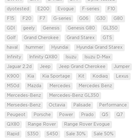
dyotested
E200
Evogue
F-series
F10
F15
F20
F7
G-series
G06
G30
G80
GDI
geely
Genesis
Genesis G80
GL350
Golf
Grand Cherokee
Grand Starex
GTS
haval
hummer
Hyundai
Hyundai Grand Starex
Infinity
Infinity QX80
Isuzu
Isuzu D-Max
Jaguar 2.2d
Jeep
Jeep Grand Cherokee
Jumper
K900
Kia
Kia Sportage
Kit
Kodiaq
Lexus
M50d
Mazda
Mercedes
Mercedes Benz
Mercedes-Benz
Mercedes-Benz GL350
Mersedes-Benz
Octavia
Palisade
Performance
Peugeot
Porsche
Power
Prado
Q5
Q7
QX80
Range Rover
Range Rover Evogue
Rapid
S350
S450
Sale 30%
Sale 50%