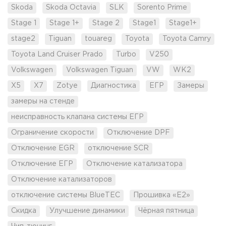
Skoda
Skoda Octavia
SLK
Sorento Prime
Stage 1
Stage 1+
Stage 2
Stage1
Stage1+
stage2
Tiguan
touareg
Toyota
Toyota Camry
Toyota Land Cruiser Prado
Turbo
V250
Volkswagen
Volkswagen Tiguan
VW
WK2
X5
X7
Zotye
Диагностика
ЕГР
Замеры
замеры на стенде
неисправность клапана системы ЕГР
Ограничение скорости
Отключение DPF
Отключение EGR
отключение SCR
Отключение ЕГР
Отключение катализатора
Отключение катализаторов
отключение системы BlueTEC
Прошивка «Е2»
Скидка
Улучшение динамики
Чёрная пятница