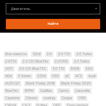
Двигатель
Найти
Все новости
120d
2.0
2.0 TDI
2.0 Turbo
2.0TDI
2.2 CDI BlueTec
2.2CRDi
2.3 Turbo
2017
3.0 CDI BlueTEC
3.0 TDI
3008
320i
40d
5 Series
525d
530i
a5
ATS
Audi
AUDI Q7
Black Friday 2018
Black Friday 2020
BlueTec
BMW
Cadillac
Camry
Caravelle
Cayenne
Citroen
coolray
Coupa
CRD
CWVA
CX-7
D-Max
DPF
Dyno-tested