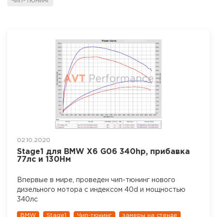
Чип-тюнинг
02.10.2020
Stage1 для BMW X6 G06 340hp, прибавка
77лс и 130Нм
Впервые в мире, проведен чип-тюнинг нового
дизельного мотора с индексом 40d и мощностью
340лс
BMW
Stage1
Чип-тюнинг
замеры на стенде