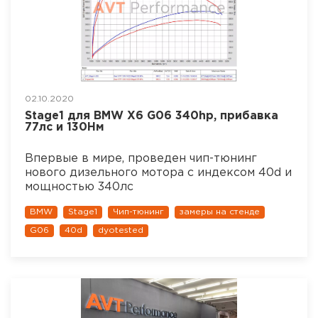
02.10.2020
Stage1 для BMW X6 G06 340hp, прибавка
77лс и 130Нм
Впервые в мире, проведен чип-тюнинг
нового дизельного мотора с индексом 40d и
мощностью 340лс
BMW
Stage1
Чип-тюнинг
замеры на стенде
G06
40d
dyotested