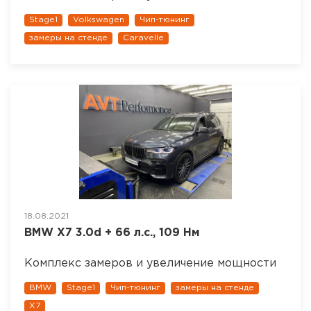
Stage1
Volkswagen
Чип-тюнинг
замеры на стенде
Caravelle
18.08.2021
BMW X7 3.0d + 66 л.с., 109 Нм
Комплекс замеров и увеличение мощности
BMW
Stage1
Чип-тюнинг
замеры на стенде
X7