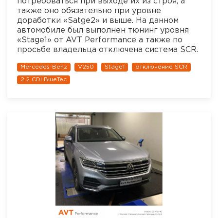
потребоваться при выходе их из строя, а
также оно обязательно при уровне
доработки «Satge2» и выше. На данном
автомобиле был выполнен тюнинг уровня
«Stage1» от AVT Performance a также по
просьбе владельца отключена система SCR.
Mercedes-Benz
V250
Stage1
отключение SCR
2.2 CDI BlueTec