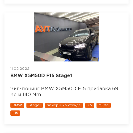
11.02.2022
BMW X5M50D F15 Stage1
Чип-тюнинг BMW X5M50D F15 прибавка 69
hp и 140 Nm
BMW
Stage1
замеры на стенде
X5
M50d
F15