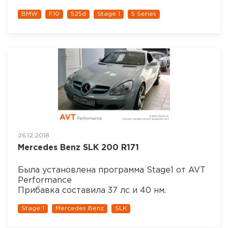
BMW
F10
525d
Stage 1
5 Series
26.12.2018
Mercedes Benz SLK 200 R171
Была установлена программа Stage1 от AVT
Performance
Прибавка составила 37 лс и 40 нм.
Stage 1
Mercedes Benz
SLK