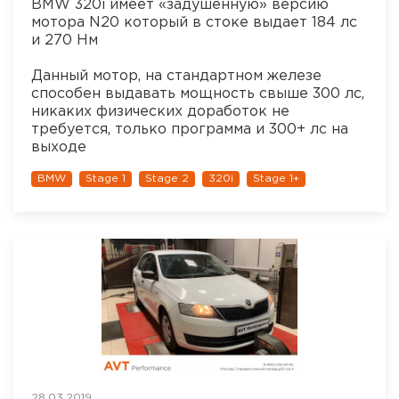
BMW 320i имеет «задушенную» версию
мотора N20 который в стоке выдает 184 лс
и 270 Нм
Данный мотор, на стандартном железе
способен выдавать мощность свыше 300 лс,
никаких физических доработок не
требуется, только программа и 300+ лс на
выходе
BMW
Stage 1
Stage 2
320i
Stage 1+
28.03.2019