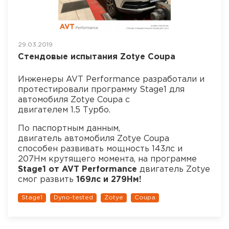
29.03.2019
Стендовые испытания Zotye Coupa
Инженеры AVT Performance разработали и
протестировали программу Stage1 для
автомобиля Zotye Coupa с
двигателем 1.5 Турбо.
По паспортным данным,
двигатель автомобиля Zotye Coupa
способен развивать мощность 143лс и
207Нм крутящего момента, на программе
Stage1 от AVT Performance
двигатель Zotye
смог развить
169лс и 279Нм!
Stage1
Dyno-tested
Zotye
Coupa