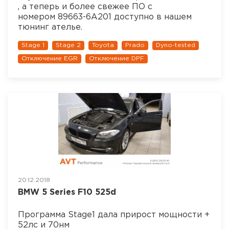
, а теперь и более свежее ПО с
номером 89663-6A201 доступно в нашем
тюнинг ателье.
Stage 1
Stage 2
Toyota
Prado
Dyno-tested
Отключение EGR
Отключение DPF
20.12.2018
BMW 5 Series F10 525d
Программа Stage1 дала прирост мощности +
52лс и 70нм