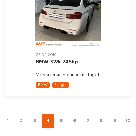
23.09.2019
BMW 328i 245hp
Увеличение мощности stage1
BMW
Stage1
1
2
3
4
5
6
7
8
9
10