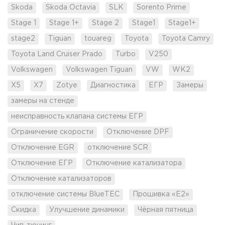
Skoda
Skoda Octavia
SLK
Sorento Prime
Stage 1
Stage 1+
Stage 2
Stage1
Stage1+
stage2
Tiguan
touareg
Toyota
Toyota Camry
Toyota Land Cruiser Prado
Turbo
V250
Volkswagen
Volkswagen Tiguan
VW
WK2
X5
X7
Zotye
Диагностика
ЕГР
Замеры
замеры на стенде
неисправность клапана системы ЕГР
Ограничение скорости
Отключение DPF
Отключение EGR
отключение SCR
Отключение ЕГР
Отключение катализатора
Отключение катализаторов
отключение системы BlueTEC
Прошивка «Е2»
Скидка
Улучшение динамики
Чёрная пятница