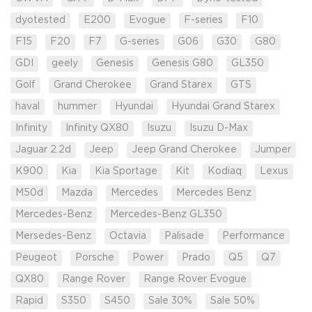
dyotested
E200
Evogue
F-series
F10
F15
F20
F7
G-series
G06
G30
G80
GDI
geely
Genesis
Genesis G80
GL350
Golf
Grand Cherokee
Grand Starex
GTS
haval
hummer
Hyundai
Hyundai Grand Starex
Infinity
Infinity QX80
Isuzu
Isuzu D-Max
Jaguar 2.2d
Jeep
Jeep Grand Cherokee
Jumper
K900
Kia
Kia Sportage
Kit
Kodiaq
Lexus
M50d
Mazda
Mercedes
Mercedes Benz
Mercedes-Benz
Mercedes-Benz GL350
Mersedes-Benz
Octavia
Palisade
Performance
Peugeot
Porsche
Power
Prado
Q5
Q7
QX80
Range Rover
Range Rover Evogue
Rapid
S350
S450
Sale 30%
Sale 50%