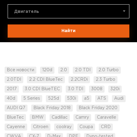
Двигатель
Найти
Все новости
120d
2.0
2.0 TDI
2.0 Turbo
2.0TDI
2.2 CDI BlueTec
2.2CRDi
2.3 Turbo
2017
3.0 CDI BlueTEC
3.0 TDI
3008
320i
40d
5 Series
525d
530i
a5
ATS
Audi
AUDI Q7
Black Friday 2018
Black Friday 2020
BlueTec
BMW
Cadillac
Camry
Caravelle
Cayenne
Citroen
coolray
Coupa
CRD
CWVA
CX-7
D-Max
DPF
Dyno-tested