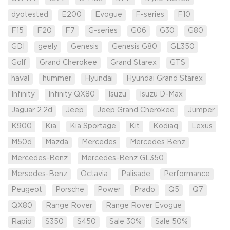
dyotested
E200
Evogue
F-series
F10
F15
F20
F7
G-series
G06
G30
G80
GDI
geely
Genesis
Genesis G80
GL350
Golf
Grand Cherokee
Grand Starex
GTS
haval
hummer
Hyundai
Hyundai Grand Starex
Infinity
Infinity QX80
Isuzu
Isuzu D-Max
Jaguar 2.2d
Jeep
Jeep Grand Cherokee
Jumper
K900
Kia
Kia Sportage
Kit
Kodiaq
Lexus
M50d
Mazda
Mercedes
Mercedes Benz
Mercedes-Benz
Mercedes-Benz GL350
Mersedes-Benz
Octavia
Palisade
Performance
Peugeot
Porsche
Power
Prado
Q5
Q7
QX80
Range Rover
Range Rover Evogue
Rapid
S350
S450
Sale 30%
Sale 50%