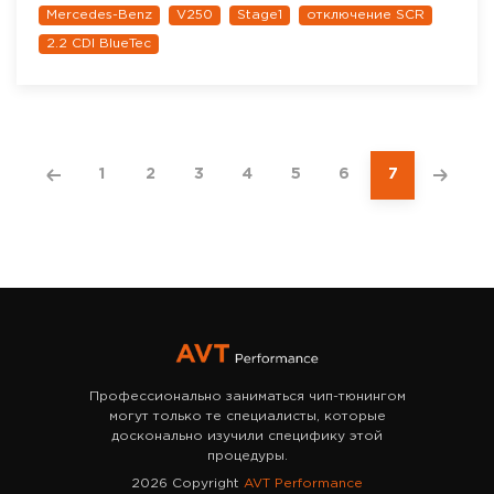
Mercedes-Benz
V250
Stage1
отключение SCR
2.2 CDI BlueTec
1
2
3
4
5
6
7
Профессионально заниматься чип-тюнингом
могут только те специалисты, которые
досконально изучили специфику этой
процедуры.
2026 Copyright
AVT Performance