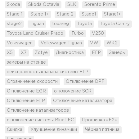
Skoda
Skoda Octavia
SLK
Sorento Prime
Stage 1
Stage 1+
Stage 2
Stage1
Stage1+
stage2
Tiguan
touareg
Toyota
Toyota Camry
Toyota Land Cruiser Prado
Turbo
V250
Volkswagen
Volkswagen Tiguan
VW
WK2
X5
X7
Zotye
Диагностика
ЕГР
Замеры
замеры на стенде
неисправность клапана системы ЕГР
Ограничение скорости
Отключение DPF
Отключение EGR
отключение SCR
Отключение ЕГР
Отключение катализатора
Отключение катализаторов
отключение системы BlueTEC
Прошивка «Е2»
Скидка
Улучшение динамики
Чёрная пятница