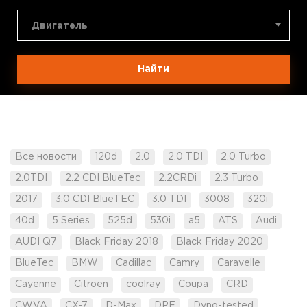
Двигатель
Найти
Все новости
120d
2.0
2.0 TDI
2.0 Turbo
2.0TDI
2.2 CDI BlueTec
2.2CRDi
2.3 Turbo
2017
3.0 CDI BlueTEC
3.0 TDI
3008
320i
40d
5 Series
525d
530i
a5
ATS
Audi
AUDI Q7
Black Friday 2018
Black Friday 2020
BlueTec
BMW
Cadillac
Camry
Caravelle
Cayenne
Citroen
coolray
Coupa
CRD
CWVA
CX-7
D-Max
DPF
Dyno-tested