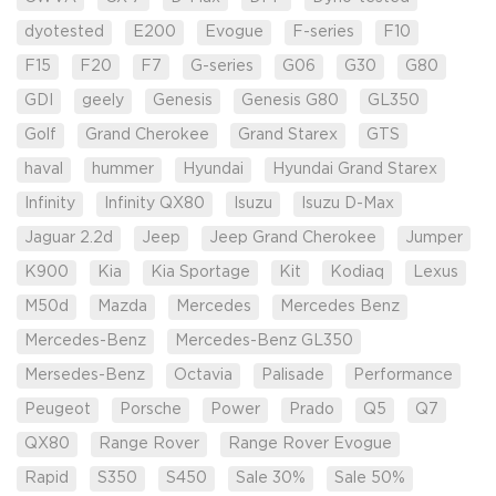
dyotested
E200
Evogue
F-series
F10
F15
F20
F7
G-series
G06
G30
G80
GDI
geely
Genesis
Genesis G80
GL350
Golf
Grand Cherokee
Grand Starex
GTS
haval
hummer
Hyundai
Hyundai Grand Starex
Infinity
Infinity QX80
Isuzu
Isuzu D-Max
Jaguar 2.2d
Jeep
Jeep Grand Cherokee
Jumper
K900
Kia
Kia Sportage
Kit
Kodiaq
Lexus
M50d
Mazda
Mercedes
Mercedes Benz
Mercedes-Benz
Mercedes-Benz GL350
Mersedes-Benz
Octavia
Palisade
Performance
Peugeot
Porsche
Power
Prado
Q5
Q7
QX80
Range Rover
Range Rover Evogue
Rapid
S350
S450
Sale 30%
Sale 50%