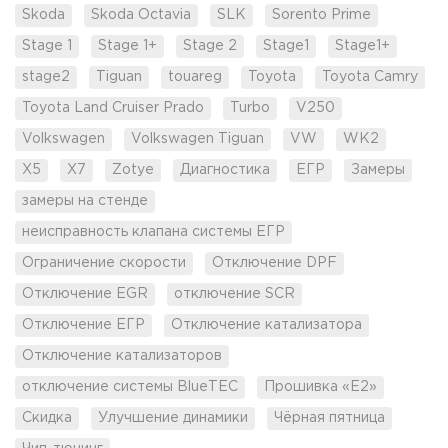
Skoda
Skoda Octavia
SLK
Sorento Prime
Stage 1
Stage 1+
Stage 2
Stage1
Stage1+
stage2
Tiguan
touareg
Toyota
Toyota Camry
Toyota Land Cruiser Prado
Turbo
V250
Volkswagen
Volkswagen Tiguan
VW
WK2
X5
X7
Zotye
Диагностика
ЕГР
Замеры
замеры на стенде
неисправность клапана системы ЕГР
Ограничение скорости
Отключение DPF
Отключение EGR
отключение SCR
Отключение ЕГР
Отключение катализатора
Отключение катализаторов
отключение системы BlueTEC
Прошивка «Е2»
Скидка
Улучшение динамики
Чёрная пятница