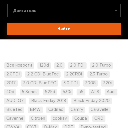
Двигатель
Найти
Все новости
120d
2.0
2.0 TDI
2.0 Turbo
2.0TDI
2.2 CDI BlueTec
2.2CRDi
2.3 Turbo
2017
3.0 CDI BlueTEC
3.0 TDI
3008
320i
40d
5 Series
525d
530i
a5
ATS
Audi
AUDI Q7
Black Friday 2018
Black Friday 2020
BlueTec
BMW
Cadillac
Camry
Caravelle
Cayenne
Citroen
coolray
Coupa
CRD
CWVA
CX-7
D-Max
DPF
Dyno-tested