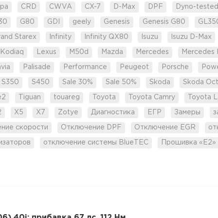
pa
CRD
CWVA
CX-7
D-Max
DPF
Dyno-teste
30
G80
GDI
geely
Genesis
Genesis G80
GL35
rand Starex
Infinity
Infinity QX80
Isuzu
Isuzu D-Max
Kodiaq
Lexus
M50d
Mazda
Mercedes
Mercedes 
via
Palisade
Performance
Peugeot
Porsche
Pow
S350
S450
Sale 30%
Sale 50%
Skoda
Skoda Oct
e2
Tiguan
touareg
Toyota
Toyota Camry
Toyota L
2
X5
X7
Zotye
Диагностика
ЕГР
Замеры
з
ение скорости
Отключение DPF
Отключение EGR
от
изаторов
отключение системы BlueTEC
Прошивка «Е2»
) 40i: прибавка 67 лс, 112 Нм