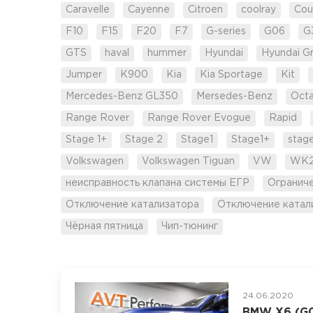
Caravelle
Cayenne
Citroen
coolray
Cou
F10
F15
F20
F7
G-series
G06
G
GTS
haval
hummer
Hyundai
Hyundai G
Jumper
K900
Kia
Kia Sportage
Kit
Mercedes-Benz GL350
Mersedes-Benz
Octa
Range Rover
Range Rover Evogue
Rapid
Stage 1+
Stage 2
Stage1
Stage1+
stag
Volkswagen
Volkswagen Tiguan
VW
WK
неисправность клапана системы ЕГР
Огранич
Отключение катализатора
Отключение катал
Чёрная пятница
Чип-тюнинг
24.06.2020
BMW X6 (G06