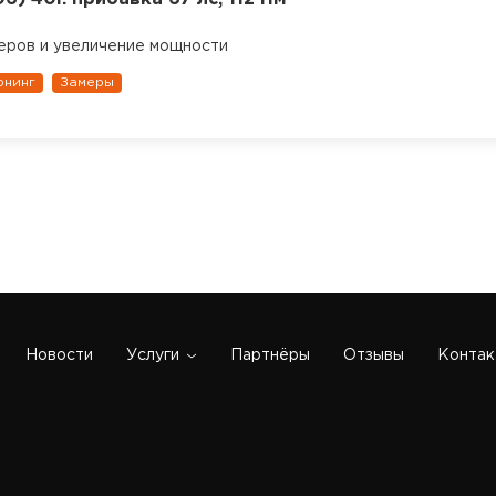
еров и увеличение мощности
юнинг
Замеры
Новости
Услуги
Партнёры
Отзывы
Контак