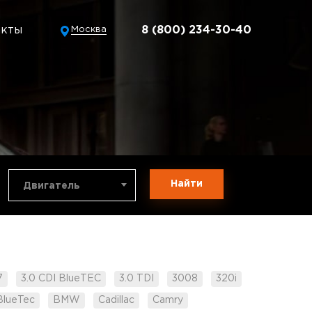
акты
8 (800) 234-30-40
Москва
Найти
Двигатель
7
3.0 CDI BlueTEC
3.0 TDI
3008
320i
BlueTec
BMW
Cadillac
Camry