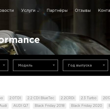
овости
Услуги
Партнёры
Отзывы
Конт
formance
Модель
Год выпуска
bo
2.0TDI
2.2 CDI BlueTec
2.2CRDi
2.3 Turbo
201
Audi
AUDI Q7
Black Friday 2018
Black Friday 2020