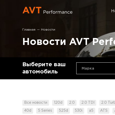
Н
Главная
Новости
Новости AVT Per
Выберите ваш
Марка
автомобиль
Все новости
120d
2.0
2.0 TDI
2.0 Tur
40d
5 Series
525d
530i
a5
ATS