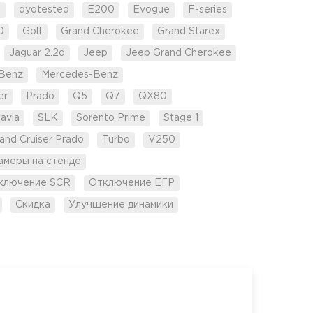
d
dyotested
E200
Evogue
F-series
0
Golf
Grand Cherokee
Grand Starex
Jaguar 2.2d
Jeep
Jeep Grand Cherokee
Benz
Mercedes-Benz
er
Prado
Q5
Q7
QX80
avia
SLK
Sorento Prime
Stage 1
and Cruiser Prado
Turbo
V250
амеры на стенде
ключение SCR
Отключение ЕГР
Скидка
Улучшение динамики