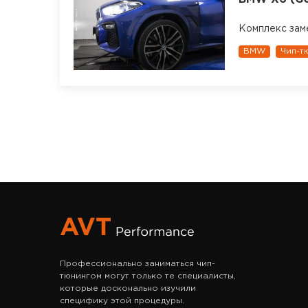
Комплекс зам
BMW
Чип-т
Профессионально заниматься чип-
тюнингом могут только те специалисты,
которые досконально изучили
специфику этой процедуры.