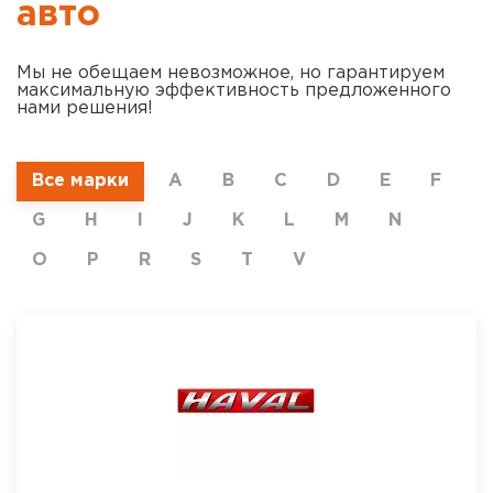
авто
Мы не обещаем невозможное, но гарантируем
максимальную эффективность предложенного
нами решения!
Все марки
A
B
C
D
E
F
G
H
I
J
K
L
M
N
O
P
R
S
T
V