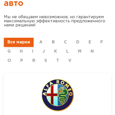
авто
Мы не обещаем невозможное, но гарантируем
максимальную эффективность предложенного
нами решения!
Все марки
A
B
C
D
E
F
G
H
I
J
K
L
M
N
O
P
R
S
T
V