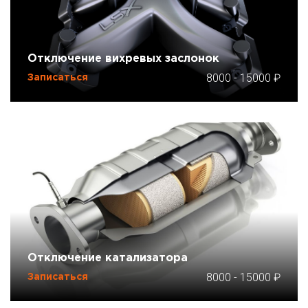
Отключение вихревых заслонок
8000
-
15000
Записаться
Отключение катализатора
8000
-
15000
Записаться