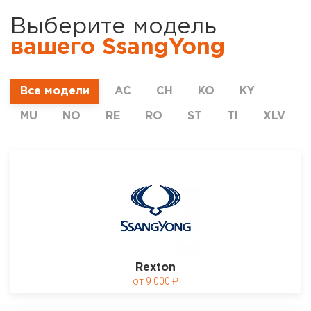
Выберите модель
вашего SsangYong
Все модели
AC
CH
KO
KY
MU
NO
RE
RO
ST
TI
XLV
Rexton
9 000